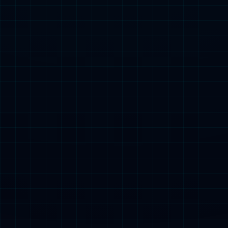
1-0、3-1！足坛一夜沸腾：巴萨艰难过关，曼城晋级，马竞绝杀
法甲最新积分榜出炉：巴黎1-3主场惨败，朗斯坐收渔利稳了吗
给您推荐相同类型的内容：
“我爱上这位教练了！”：杰罗姆·罗滕对路易斯·恩里克的深情告白
引言：欧冠决赛背景下的激情赞歌当巴黎圣日耳曼再次挺进欧冠决赛，欧洲
的聚光灯再次照在这座法国首都的球衣上。两年连续杀入最终对决，不仅是
战绩的说明书，也是一个时代的宣言。就在这样的历史时刻，前巴黎圣日耳
600万年薪留不住DV9！尤文续约遇冷，前锋静待豪门抛来橄榄枝！
曼球员、现在的名嘴杰罗姆·罗滕在电视直播中甩出一句令人心跳加速的宣
言："我爱上这位教练了！" 这不是夸张的粉丝打CALL，而是一位曾经站在
意甲豪门尤文图斯如今陷入锋线核心续约难题，《米兰体育报》曝出重磅消
王子...
息，弗拉霍维奇与俱乐部的续约谈判已然陷入僵局，双方迟迟无法达成共
识。尤文主动送上诚意合同，开出600万欧元基础年薪外加绩效奖金的待
不止是遗憾！拜仁总比分5-6不敌巴黎无缘决赛，这5个细节让球迷意难平
遇，标准对标队内新星伊尔迪兹，一心想要锁定这位塞尔维亚神锋长留斑马
军团，可惜球员始终没有给出明确答复。弗拉霍维奇今夏合同即将到期，手
北京时间5月7日凌晨，欧冠半决赛次回合在安联竞技场打响。 首回合客场4-
握自由身主动...
5惜败的拜仁慕尼黑回到主场迎战巴黎圣日耳曼。 全场比赛结束，比分定格
在1-1。 凭借开场3分钟登贝莱的闪击，以及全场顽强的防守，巴黎以总比分
褪去“巨星包袱”，巴黎圣日耳曼如何完成蜕变？
6-5惊险淘汰拜仁，连续第二年挺进欧冠决赛。直到补时的最后一刻，拜仁
才由凯恩打进挽回颜面的一球。 这粒进球让凯恩的赛季俱乐部进球...
路易斯·恩里克不仅重塑了球队的技战术打法，更成功重建了球队文化。这意