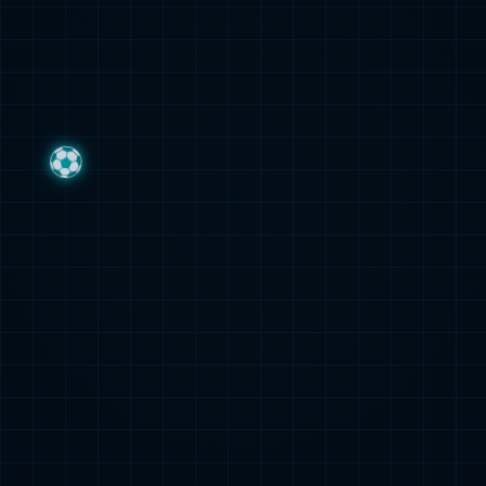
着。
#策略
#AC米兰
#欧冠
#斯特拉马乔尼
#比赛
#米兰德比
#国米
#需谨慎
#意甲
#消息资讯
#米兰
#国际米兰
# 上一篇：国米换门将是必备任务：索默不再续约蓝黑军，维卡里奥成热门对象
# 下一篇：欧冠再碰加拉塔萨雷，利物浦这次能从魔鬼主场全身而退吗？
也许您对下面的内容还感兴趣：
曼联比赛太多太少球员都抱怨！卡里克回应，曝其认定阵容不足夺冠
杨瀚森5分西亚卡姆22分 开拓者大胜步行者