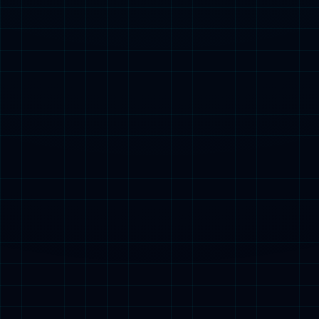
米兰德比即将上演，国米占优但需谨慎应对：稳妥策略是首选
法甲最新积分榜出炉：巴黎1-3主场惨败，朗斯坐收渔利稳了吗
给您推荐相同类型的内容：
意甲夺冠仍不满足！国米夏窗大刀阔斧重组，全力补强欧战短板！
意媒《米兰体育报》权威爆料，国米提前锁定意甲冠军之后，俱乐部制服组
携手主帅齐沃，已经敲定今夏大规模引援重塑计划，齐沃将深度参与整个转
会运作，目标直指补齐欧战短板、丰富球队战术体系。如今国米在意甲凭借
意甲：拉齐奥VS萨索洛 今日竞彩足球赛事赛前分析预测
阵容实力可以稳压多数对手，但打法风格相对单一，一旦踏上欧战赛场面对
高强度对抗，往往陷入被动受制，夏窗改造势在必行。为了摆脱战术固化、
2026年意甲赛场迎来一场备受瞩目的对决——拉齐奥坐镇罗马奥林匹克球场
提升进攻层...
迎战萨索洛。两支风格迥异的球队碰撞，既是战术智慧的较量，也是攻防节
奏的博弈。本文将从历史交锋、近期状态、战术特点及关键球员四大维度展
意甲：博洛尼亚VS维罗纳 状态对决，博洛尼亚能否击退维罗纳？
开分析，并给出比分预测。今日方案已出，关注公众号【马上谈球】无偿战
债可查，获取每日精选二串一方案含胜平负比分参考历史交锋：拉齐奥占据
北京时间2026年3月8日00:00，意甲第28轮焦点战迎来中游对决降级区——
心理优...
博洛尼亚坐镇达拉拉球场迎战维罗纳。一边是状态火热、冲击欧战的“高位逼
抢劲旅”，一边是深陷降级、士气低迷的“落魄之师”，这场对决不仅是4-2-3-1
意甲：尤文图斯 VS 比萨
传控压制与4-4-2防守反击的战术博弈，更是两队冲击欧战资格与挣扎保级
的直接碰撞，加之双方交锋胶着、攻防特点鲜明，让...
3.1 019双平+020负 3.30倍√3.2 007负+009负 3.04倍√3.3 001让负+002让
负 3.70倍√3.4 008让负+012双平 3.16倍√3.5 004胜+005让负 3.17倍√3.6 0
08让胜+011让负 3.20倍√近期公推状态持续火热，跟进的读者收获颇丰。所
周六018 意甲 亚特兰大VS乌迪内斯：赛事分析
有方案均为独立研究分析，战绩真实可查，每...
亚特兰大（主场） 近5轮意甲赛事，亚特兰大取得3胜1平1负的战绩，攻防