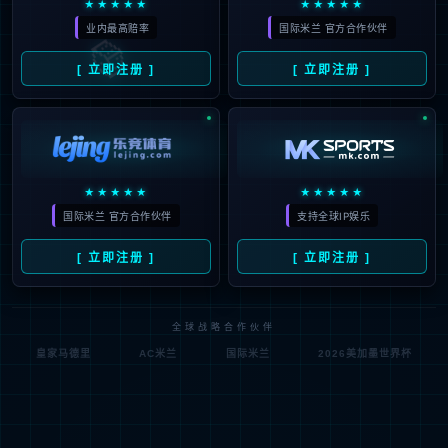
赛的深入，拜仁的防线逐渐出现松动，乌尔比希和伦纳特-卡尔的
失误为奥格斯堡提供了反击良机。最终对方凭借查韦斯的头球和
马森戈的推射逆转了比分，拜仁主场陷入沉寂，这场失利让他们
的夺冠之路增添挑战，也暴露出防守端亟需调整的问题。
另一方面，意甲赛场上科莫的表现则是另一番极致风景。赛季初
不被看好的他们，在38岁的少帅法布雷加斯指挥下逐渐发力，本
轮比赛面对状态不佳的都灵时毫不手软。短短几十分钟内，科莫
就凭借精准的团队配合和高效的进攻连入数球，杜维卡斯的双响
炮、巴图里纳的助攻皆展现出球队的整体实力。此番6-0的巨大胜
差不仅体现了科莫的进步，也使得球队积分跃升至第五，仅落后
第四的罗马两分，争夺欧冠席位的梦想正变得触手可及。
综观这两个赛场的焦点战役，不难发现德甲的豪门虽然底蕴深
厚，但也会因小失大遭遇挫折；而意甲赛场的新兴力量正在悄然
崛起，如若保持状态，像科莫这样的黑马完全有可能撼动传统强
队的地位。本轮的结果无疑给接下来的联赛注入更多悬念与期
待，为球迷呈现更加精彩的足球盛宴。