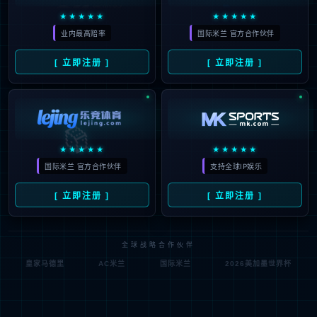
年仅23岁，然而他这样的适应速度，居然堪称惊人。
那么，究竟是什么让格林伍德在法甲迎来了“第二春”？
最重要的因素毫无疑问是，战术环境的适配。跟英超高强度、快
节奏的贴身逼抢相比较，法甲尽管身体对抗十分激烈，然而在防
守体系的严密程度以及协防的纪律性方面，常常会给进攻球员留
出更多处理球的空间。这恰恰符合了格林伍德的技术特点。他不
是绝对速度型的爆破手，而是节奏型的终结者。他招牌式的“左右
开弓”以及精湛的射术，在法甲后卫面前显得格外致命。当他于右
路获取球权并内切之时，对手常常晓得他将要去做些什么，然而
却偏偏没办法阻拦那道美妙无比的弧线落入网窝之中。
先是角色定位明确，是这样的情况。当处于曼联后期阶段时，格
林伍德的位置常常出现摇摆不定的状况，之后他的出场时间也演
变成碎片化的情形。然而在马赛的时候，他摇身一变，成为了锋
线位置上绝对的核心人物。球队构建了围绕他来铺开发展的进攻
体系，教练给予他极高的战术自由度，准许他在前场进行自由换
位，从而寻觅到最为舒适的接球以及攻击位置。像这样的“核心”