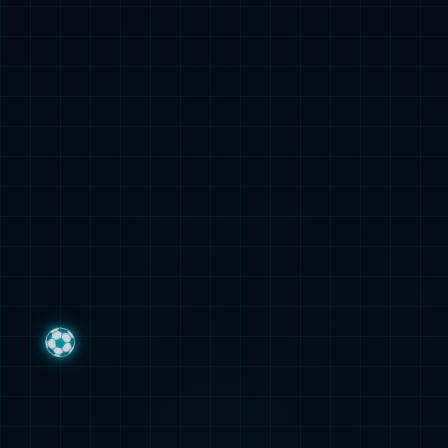
待遇，极大程度地释放了他自身所具备的进攻才华以及自信心。
当他切实感受到被信任，并且能够凭借自身表现来回馈这份信任
之际，一个正向的循环就这样自然而然形成了。
然而，我们可不能对个人心态的成熟予以忽视。格林伍的那次场
外风波以及长时间的沉寂经历过后，相较于其他人而言，他对再
一次站在球场上的机会要珍惜许多。透过他在比赛里的表现能够
发觉，他那种年少轻狂时具备的单打独斗行为有所减少，多了几
分和队友探寻配合的团队意识。他不再是那个仅仅专注于射门的
“终结者”，已然成为了一个能够回撤进行组织、能够拉边去策
应、能够送出关键一传的“playmaker”。心态上发生的这种蜕变，
使得他从身为优秀天才射手的状态，一步一步朝着真正领袖球员
这个方向迈进。
格林伍德于法甲出现爆发情况，这不单单只是一个有天赋的人找
回自身状态的平常故事。它更深层次地展现出足球世界里的残酷
跟温情，残酷之处在于，顶级联赛当中的竞争根本容不下丝毫犹
豫以及迷失；温情所在是，只要你有着充分热爱，总归会有一片