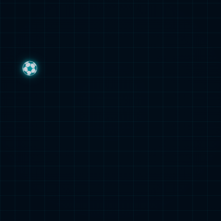
出。方向：让负，比分：1-1 1-2
注：文章中仅为初始看法，时间较早由于数据变化
可能会对结果有所影响，请谨慎参考，临场更稳
定！
#数据
#前瞻
#朗斯
#近况
#主场
#德甲
#联赛
#科隆
#霍芬海姆
#奥格斯堡
#斯特拉斯堡
#球队
# 上一篇：蒯纪闻将在2026年3月15日官宣留洋德甲多特！转会费高达300万欧，值得期待
# 下一篇：德甲焦点战：稳定状态的奥格斯堡迎战表现挣扎的科隆
也许您对下面的内容还感兴趣：