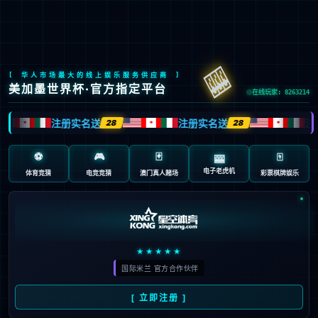
首页
>
德甲
德甲激战：莱红牛主场剑指三分，奥格斯堡客场难
逃败局？
2026-03-08 01:30:24
德甲
0
4447