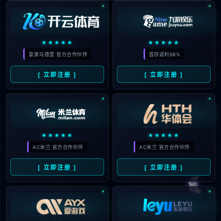
近期状态火热，起始资金近26倍收益！
方案永久免费，永久免费，永久免费，重要的事说三遍！！！！
关注公众号【 书生谈球 】获取每日扫盘，还有各种免费方案任您
选择，想回血的兄弟可以来看一下。
近期赛季表现：莱红牛状态回暖，奥格斯堡起伏不定
莱红牛本赛季稳居德甲第5，身处欧战资格竞争核心区间，近期状
态回暖明显。在爆冷输给美因茨05后，球队迅速调整，先后力克
勒沃库森、大胜沙尔克04，斩获连胜势头正盛。其主场战力堪称
顶级，近5个主场取得4胜1平的优异战绩，场均进球2.25个，进
攻火力有保障。
奥格斯堡目前排名联赛第9，处于中游安全区，近期状态起伏较
大。上轮客场1-2不敌多特蒙德，遭遇联赛两连败，不过此前也曾
有亮眼表现，曾在主场2-1击败领头羊拜仁慕尼黑，打破其本赛季