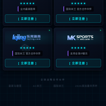
联赛不败金身。但球队客场战力疲软，近5个客场仅取得1胜1平3
负，战术上主打三中卫体系，两侧翼卫是进攻主导路线，防守端
进步明显曾连续多轮零封，但进攻能力匮乏，终结能力不足。
战术博弈：高位逼抢VS防守反击
莱红牛战术上主打高位逼抢体系，侧重边路突破与中路渗透结
合，控球率常年保持在60%以上，进攻火力稳健。球队通过中前
场多点接应和边路内切制造威胁，防守端则依靠整体移动和高位
拦截压缩对手空间。
奥格斯堡则主打防守反击，以快速边路推进和定位球战术为核
心。球队通过双后腰的横向覆盖保护防线，同时利用边前卫的套
上支援前场。然而，面对莱红牛的高压逼抢，奥格斯堡中场控制
力不足的问题容易暴露，进攻端过度依赖定位球和反击效率，难
以形成持续威胁。
历史对战：莱红牛碾压奥格斯堡