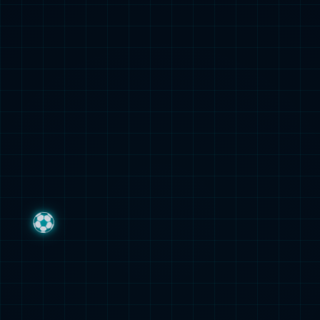
双方历史交锋中，莱红牛堪称奥格斯堡的苦主。近10次对阵，莱
红牛取得7胜3平的压倒性优势，尤其是近5次主场对阵奥格斯堡
全部取胜，心理压制力极强。本赛季首回合客场，莱红牛也曾大
胜对手，进一步巩固了心理优势。
比赛总结：莱红牛有望主场取胜
综合来看，莱红牛在实力、主场优势及历史交锋上均占据绝对上
风。球队近期状态回暖、主场强势，且核心战力齐整，抢分意愿
强烈。奥格斯堡虽有击败拜仁的亮眼表现，但近期遭遇连败、客
场疲软，且进攻乏力、伤停较多，难以形成有效抵抗。因此，本
场比赛莱红牛有望依托主场优势发起高压逼抢，充分发挥进攻火
力，击败奥格斯堡，巩固欧战资格，进一步冲击联赛前四。
#进攻
#多特蒙德
#客场
#沙尔克
#拜仁慕尼黑
#勒沃库森
#状态
#主场
#败局
#奥格斯堡
#球队
#莱红牛