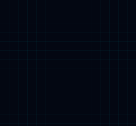
周日025法甲前瞻：里昂VS巴黎FC 豪门回暖VS中游佛系！主场劲旅能否打破交锋僵局？
唐果说球 德甲，圣保利vs法兰克福
西甲：赫塔菲VS皇家贝蒂斯
法甲最新积分榜出炉：巴黎1-3主场惨败，朗斯坐收渔利稳了吗