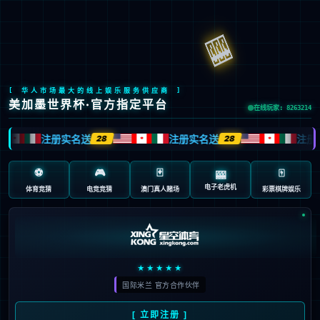
首页
>
德甲
德甲保级卡位战解析：霍芬海姆VS圣保利，状态
回暖VS六轮不胜，主场劲旅稳赢？
2026-02-28 21:30:05
德甲
0
4679