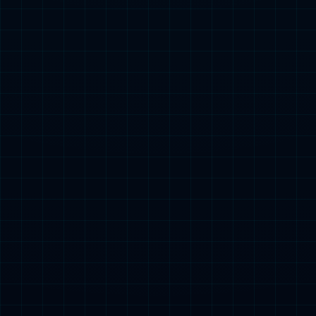
负，与霍芬海姆不分伯仲，但近期交锋呈现一边倒的态势。其中2
025年10月19日德甲首回合较量，霍芬海姆客场3-0大胜圣保利，
全场占据绝对优势，心理层面占据明显优势；在此之前的交锋
中，圣保利曾客场2-0零封霍芬海姆，展现出一定的战力，双方互
有胜负，让本场对决的悬念进一步提升。值得注意的是，霍芬海
姆近期状态回暖，而圣保利深陷不胜泥潭，这种状态反差或将打
破双方过往的均势格局，成为本场比赛的重要变数。
此外，比赛当日霍芬海姆所在地天气适宜，无极端天气影响，有
利于双方技战术发挥，这对状态回暖的霍芬海姆而言，更是展现
自身战力、争取取胜的好机会。本场比赛，霍芬海姆坐拥主场优
势，状态回暖、阵容齐整且士气正盛，渴望凭借主场战力延续不
败势头，进一步远离降级区域；圣保利则背水一战，保级战意拉
满，即便状态低迷、伤病缠身，也会全力拼抢每一分，试图打破
不胜颓势、摆脱保级困境。这场状态反差明显的保级卡位战，究
竟是霍芬海姆主场取胜稳拿三分，还是圣保利客场逼平续命，亦
或是圣保利爆冷打破颓势，仍要看两队临场状态、战术执行能力
以及心态的比拼，而霍芬海姆能否延续近期良好状态，也成为本