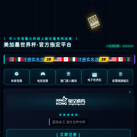
首页
>
西甲
西甲竞彩|巴塞罗那VS比利亚雷亚尔，巴塞罗那主
场大胜潜水艇！
2026-02-28 21:30:14
西甲
0
4619