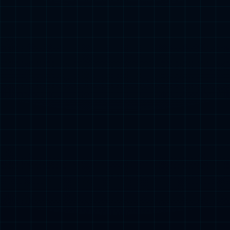
也许您对下面的内容还感兴趣：
曼联比赛太多太少球员都抱怨！卡里克回应，曝其认定阵容不足夺冠
006西甲焦点战：西班牙人VS皇家奥维耶多 足球推荐内附比赛解析扫盘推荐
1-0、3-1！足坛一夜沸腾：巴萨艰难过关，曼城晋级，马竞绝杀
米兰德比即将上演，国米占优但需谨慎应对：稳妥策略是首选