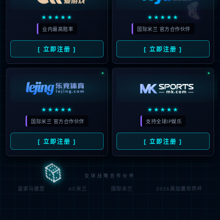
争夺者，但球队在西甲前四的争夺中占据着十分有利的位置。
黄潜领先排名第五的皇家贝蒂斯 9 个积分，更重要的是，球队此
番是接连击败莱万特和瓦伦西亚后迎来这场对决。尽管对阵瓦伦
西亚的比赛中，比利亚雷亚尔的发挥并非最佳，但依旧顺利拿下
胜利，而想要与巴萨抗衡，他们此战必须拿出更完整的表现。
巴塞罗那
巴萨此番迎来多名球员缺阵，安德烈亚斯・克里斯滕森（前交叉
韧带伤势）、弗伦基・德容（腿筋伤势）无法出战，赫拉尔德・
马丁则遭遇禁赛。加维虽已恢复训练，但因长期伤缺，球队不会
急于让他立即登场比赛。
巴萨将沿用 4-2-3-1 的阵型，霍安・加西亚把守球门；儒勒・孔
德和若昂・坎塞洛出任边后卫，保・库巴西与埃里克・加西亚搭
档坐镇中卫位置。
中场方面，马克・贝尔纳尔与佩德里组成双后腰，二人将承担起
保护后防线、掌控比赛节奏的重任。