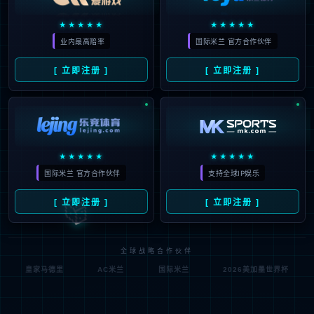
无法出战。
马上就出发
反观他们的对手塞尔塔，目前正处在赛季最佳状态。 他们不仅在
联赛中高居第6，处于欧战区，近期更是豪取各项赛事四连胜，近
20场各项赛事有16场保持不败。 球队头号射手、本赛季各项赛事
打进14球的博尔哈·伊格莱西亚斯此役解禁复出，更是让他们的攻
击线如虎添翼。 历史数据显示，皇马在塞尔塔的主场已经取得了
六连胜，但本赛季首回合的失利，以及如今残破不堪的阵容，让
一切充满了变数。 塞尔塔上一次在主场击败皇马，还要追溯到20
14年5月，距今已接近12年，他们今晚的目标很明确：完成对皇
马的赛季“双杀”。
视线转到另一场焦点战。 北京时间3月8日凌晨4点，领头羊巴塞
罗那将造访著名的“魔鬼主场”圣马梅斯球场，挑战毕尔巴鄂竞
技。 从历史交锋来看，巴萨无疑是毕尔巴鄂的“苦主”，过去六次
交手取得5胜1平，本赛季在西甲和西超级杯的两次交手，巴萨更
是分别以4-0和5-0取得大胜。 巴萨目前以21胜1平4负积64分的