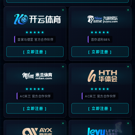
兄弟们，西甲第27轮今晚就要开打了，这轮比赛可太有看头了！
领头羊巴萨要去挑战自己的“苦主”毕尔巴鄂，而更刺激的是，那
边厢皇家马德里正拖着一支“残阵”，远赴维戈，要找塞尔塔报赛
季初的一箭之仇。 这哪是普通的联赛啊，简直就是一部充满恩怨
情仇的大戏。
先说说这场复仇之战。 北京时间3月7日凌晨4点，皇家马德里将
做客巴莱多斯球场，挑战维戈塞尔塔。 对于皇马来说，这绝对是
一场必须拿下的比赛，不仅仅是为了紧追榜首的巴萨，更是为了
洗刷本赛季首回合在伯纳乌0-2爆冷输球的耻辱。 然而，摆在主
帅阿韦洛亚面前的，是一个近乎无解的难题：伤病名单长得吓
人。
根据赛前统计，皇马本场比赛将有至少9名一线队球员无法出场，
几乎缺了一套首发阵容。 头号射手姆巴佩因左膝扭伤高挂免战
牌，这位法国前锋本赛季在33场比赛中打入了38球，他的缺席让
皇马的进攻火力锐减。 中场核心贝林厄姆左腿半腱肌撕裂，同样