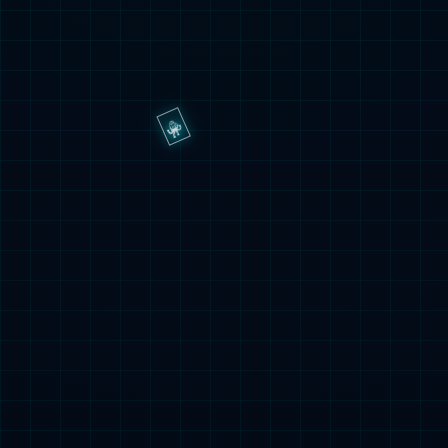
下游水平。 这场在联赛中的相遇，无疑是双方为一个月后的杯赛
决赛进行的一次重要战术摸底和心理试探。
除了这几场焦点大战，本轮西甲还有多场关乎保级和欧战资格的
生死对决。 奥萨苏纳将在萨达尔球场迎战深陷降级区的马略卡。
奥萨苏纳近6场联赛仅1负，主场攻击力强劲，而马略卡则遭遇四
连败，客场战绩糟糕。 莱万特与赫罗纳的“榜尾大战”在瓦伦西亚
城市球场打响，两队都深陷降级区，且近期都陷入进球荒，一场
平局或许是双方都能接受的结果。
比利亚雷亚尔在陶瓷球场对阵埃尔切，这是一场欧战区球队与降
级区球队的对话。 主队实力占优，而埃尔切客场虫属性明显，保
级形势严峻。 赫塔费与皇家贝蒂斯的比赛，是防守纪律与进攻效
率的较量。 贝蒂斯客场战绩稳健，历史交锋占优。 塞维利亚与巴
列卡诺两支“平局专家”相遇，双方都受困于人员不整，平局概率
较高。 瓦伦西亚与阿拉维斯的中游球队对话，两队实力接近，风
格偏保守。 西班牙人则在主场迎战垫底的皇家奥维耶多，主队急
需一场胜利来终结长达9场的不胜颓势。