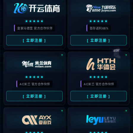
然而仅仅2分钟后，场上风云突变。曼城门神埃德森后场传球出现
致命失误，库普梅纳斯机敏断球后小角度推射空门得手，尤文闪
电般将比分扳为1-1平。
乌龙大礼助蓝月再度领先。 第26分钟，戏剧性一幕再次上演。努
内斯右路高速插上横传门前，尤文中卫卡卢卢在完全无人逼抢的
情况下解围失误，不慎将球捅入自家大门，曼城幸运地以2-1再度
超出。
哈兰德登场定乾坤，蓝月替补火力全开。 下半场曼城替补席成为
胜负手。第52分钟，刚刚替补登场的哈兰德展现杀手本色。努内
斯右路横传门前，挪威神锋轻松包抄垫射空门，将比分扩大为3-
1。第69分钟，哈兰德化身进攻策动者，他接埃德森长传后内切
突破送出直塞，萨维尼奥突入禁区无私横传，拍马赶到的福登推
射空门得手，比分变为4-1！仅7分钟后，萨维尼奥禁区外接角球
解围球，一记精妙兜射直挂球门死角，完成传射建功，比分定格
为5-1！尤文仅由弗拉霍维奇在第84分钟接伊尔迪兹直塞扳回一
城。