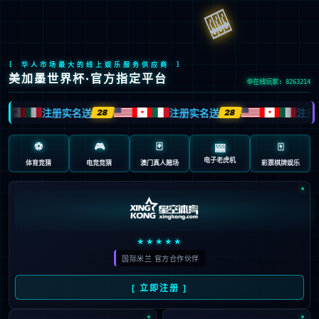
首页
>
英超
曼城5-2尤文图斯头名晋级，哈兰德替补破门，萨
维尼奥传射建功
2025-06-27 21:30:16
英超
0
629
content="https://q6.itc.cn/images01/20250627/439a0c5c4e894
49f9c7d0f21b4322e17.jpeg"/>
北京时间6月27日凌晨，2025世俱杯小组赛G组迎来第三轮的一
场焦点对决。在奥兰多露营世界体育场的大雨中，英超豪门曼城
以5-2的比分强势击败意甲劲旅尤文图斯，豪取小组赛三连胜，避
开死亡下半区，锁定头名晋级淘汰赛上半区。
比赛开局即进入高潮。 第9分钟，努里送出精妙直塞撕开防线，
多库左路内切晃开角度后冷静低射远角破门，为曼城首开纪录。