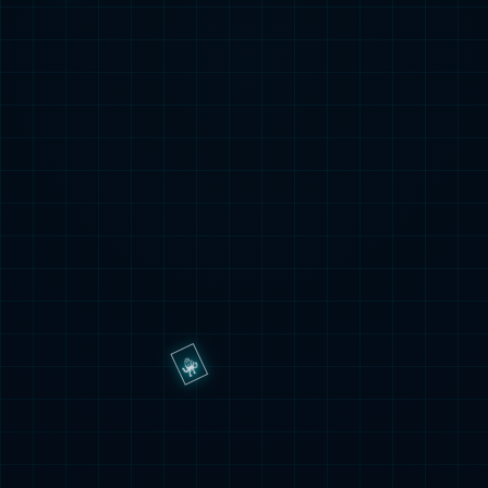
曼联比赛太多太少球员都抱怨！卡里克回应，曝其认定阵容不足夺冠
杨瀚森5分西亚卡姆22分 开拓者大胜步行者
意甲：拉齐奥VS萨索洛 今日竞彩足球赛事赛前分析预测
014德甲焦点战：圣保利VS法兰克福 最新专家比分推荐