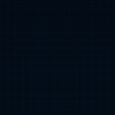
曼城2-2森林复盘，哈兰德低迷和争议判罚，蓝月亮一项数据致命
2025-26赛季英超第29轮阿森纳一球小胜了布莱顿，运气的确是眷顾榜
首队，但是志在保持英超争冠悬念的曼城坐镇主场两度领先，却两度
被为保级而战的诺丁汉森林逼平，最终以2-2握手言和留下了遗憾，此
役可能让球队最终失冠。值得一提的是这场意外的平局，不仅终结了
2026-03-05 17:30:58
英超
4559
0
蓝月各赛事6连胜的强劲势头，更让他们在少赛1轮的情况下，与榜首
阿森纳的积分...