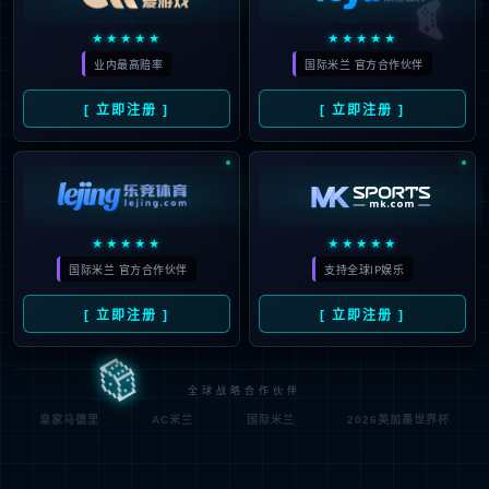
国米换门将是必备任务：索默不再续约蓝黑军，维卡里奥成热门对象
本赛季索默发挥不佳，国米要换门将这是必然问题。虽然欧冠淘汰导
致国米财政收入下降，不过，国米的门将换人必定。据斯基拉报道，
维卡里奥希望在赛季结束后离开热刺，而蓝黑军团已经与其经纪人取
得联系。维卡里奥想回家29岁的意大利门将2023年夏天以1850万欧元
2026-03-08 01:30:12
欧冠
4306
0
从恩波利登陆英超，至今为热刺出战108场，29次零封。但热刺本赛季
陷入保级泥潭...