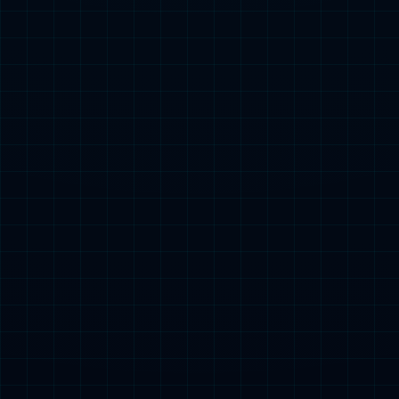
塞梅尼奥一剑封喉，曼城1-0险胜利兹联，英超豪取4连胜施压阿森纳
本赛季英超豪门阿森纳的出色表现，让他们成为了联赛冠军的最大热
门，不过在连续被布伦特福德和狼队逼平之后，阿森纳的领先优势被
迅速蚕食，让排名第二的蓝月军团曼城看到了逆转夺冠的曙光。本周
末曼城迎来了第28轮联赛的考验，奔赴客场挑战利兹联，本场比赛利
2026-03-01 09:30:13
英超
4800
0
兹联在主场没有把握住进球良机，错失终结面对曼城连败的绝佳机
会，而塞梅尼奥半场结束前为蓝...