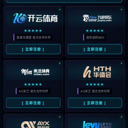
唐果说球 德甲，圣保利vs法兰克福圣保利vs法兰克福，这是德甲第25
轮的一场较量。两队目前均为一周一赛，体能压力不大。圣保利目前
以6胜5平13负积23分，排名联赛第15位，身后便是降级区，保级压力
不小。球队联赛主场战绩为4胜3平4负积15分，排名联赛第14位。最近
2026-03-08 17:30:32
德甲
4277
0
四个主场比赛，圣保利2胜2平保持不败，期间击败了不莱梅和斯图加
特...