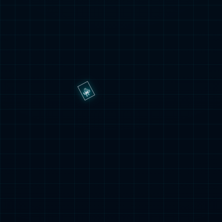
英超历史第一中卫之争：范戴克用100场99次首发，“回应”特里
本周中英超第29轮，利物浦将对阵狼队。如果范戴克首发登场，他将
完成一项惊人的成就，在最近100场英超联赛中出战99次。这个数字堪
称是队员中的铁人了，如果加上“英超”、“豪门”、“队长”这样的标签，
那就更出色了。唯一缺席的那场发生在2024/25赛季倒数第二轮，当时
2026-03-03 10:30:19
英超
4690
0
斯洛特轮换阵容，让一些边缘球员获得难得的出场机会。除此之外，
范戴...