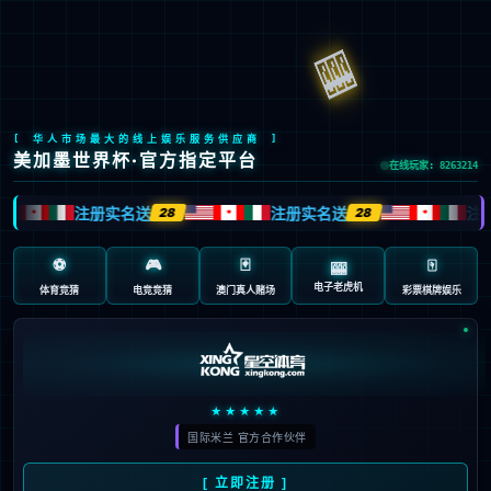
首页
>
观点评论
唐果说球 德甲，圣保利vs法兰克福