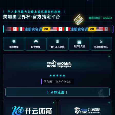
首页
>
全队
1-0大冷门，法甲第12掀翻法甲第2+终结3轮不胜，摩纳哥无缘3连胜