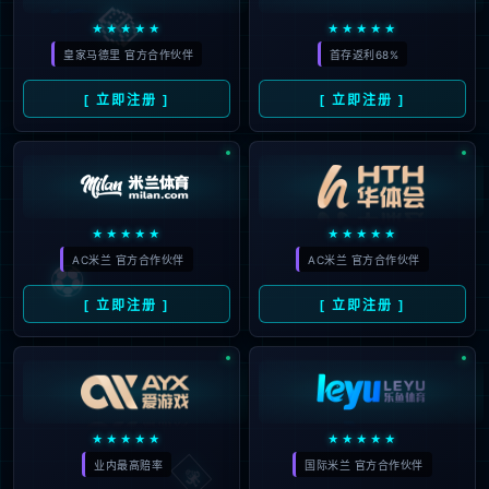
赛前排名第2的摩纳哥队迎来了法甲第11轮的较量，摩纳哥此役坐镇自
己的主场迎战赛前排名第12的升班马巴黎FC队。摩纳哥赛前的5场各
项比赛2胜3平，而巴黎FC赛前的5场各项比赛2胜1平2负状态显然没有
摩纳哥队那么出色。论纸面实力摩纳哥队强于巴黎FC队，因为摩纳哥
2025-11-03 13:30:21
法甲
571
0
全队身价比巴黎FC全队身价高出了2.4亿欧元，所以这场比赛对于摩纳
哥队...