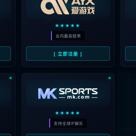
挪威联赛排名第八的博德闪耀在主场出人意料地击败了意甲联赛
赛全胜，加之国际米兰同样保持着四连胜，两队势均力敌，比赛
全队身价超过6亿欧元，而博德闪耀不到1亿欧元，许多球迷因
赛第20分钟，博德闪耀中场核心卡斯帕送出精妙传球，费特抢
奥禁区左侧劲射，扳平比分，双方战成1-1。
卡斯帕精准助攻，海于格在禁区左侧冷静推射得分，帮助球队重
推射破门，将比分扩大为3-1。最终，博德闪耀凭借坚强的团队
取得宝贵的先机。
旅博德闪耀以出色的表现让传统豪门国际米兰面临出局的巨大压