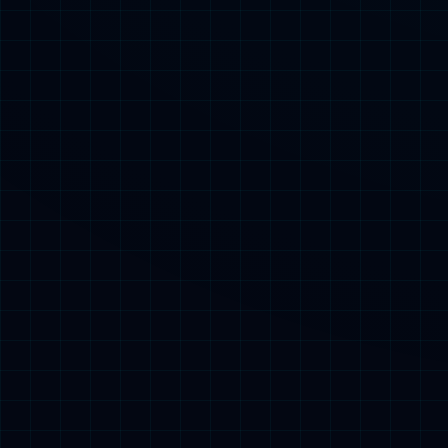
2026年意甲赛场迎来一场备受瞩目的对决——拉齐奥坐镇罗
节奏的博弈。本文将从历史交锋、近期状态、战术特点及关键
偿战债可查，获取每日精选二串一方案含胜平负比分参考历史交锋
意甲：博洛尼亚VS维罗纳 状态对决，博洛尼亚
北京时间2026年3月8日00:00，意甲第28轮焦点战迎
位逼抢劲旅”，一边是深陷降级、士气低迷的“落魄之师”，这场对
扎保级的直接碰撞，加之双方交锋胶着、攻防特点鲜明，让...
意甲：尤文图斯 VS 比萨
3.1 019双平+020负 3.30倍√3.2 007负+009负 3.04倍√3.3 0
008让胜+011让负 3.20倍√近期公推状态持续火热，跟进
周六018 意甲 亚特兰大VS乌迪内斯：赛事分析
亚特兰大（主场） 近5轮意甲赛事，亚特兰大取得3胜1平1负
7）。 进攻端：前锋霍伊伦德（Rasmus Hojlund）近
is Muriel）则以近5场3球的效率补充火力，两...