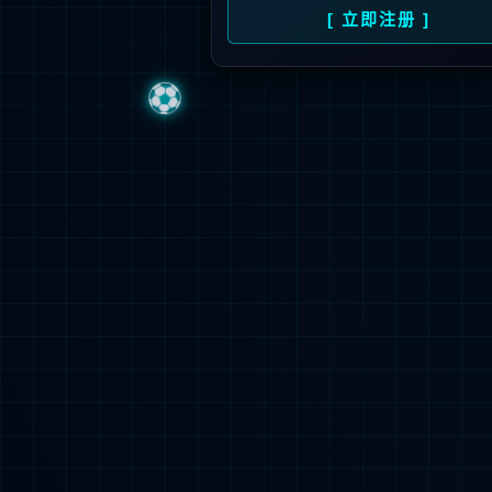
的次回合，国米必须全力以赴才能避免早早告别欧冠征
#附加赛
#卡斯帕
#欧冠
#博德
#榜首
# 上一篇：欧冠早报：国米1-3意甲遭全败 悍将半场大四喜纽卡6
也许您对下面的内容还感兴趣：