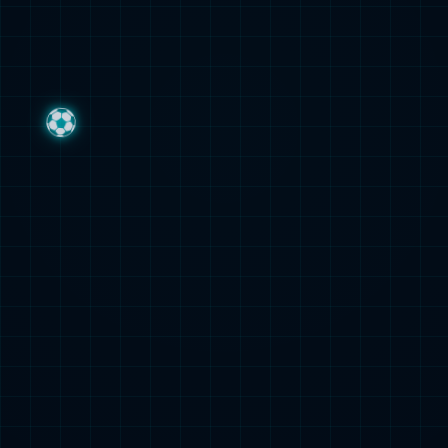
#博洛尼亚
#对手
#意甲
#消息资讯
#欧联杯
#联赛
# 上一篇：欧冠附加赛惊天冷门：意甲榜首遭挪超第八劲旅逆转，豪门国际米兰岌岌可危
# 下一篇：随着多特蒙德做客1-4，意甲首支晋级欧冠16强球队诞生
也许您对下面的内容还感兴趣：
曼联比赛太多太少球员都抱怨！卡里克回应，曝其认定阵容不足夺冠
杨瀚森5分西亚卡姆22分 开拓者大胜步行者