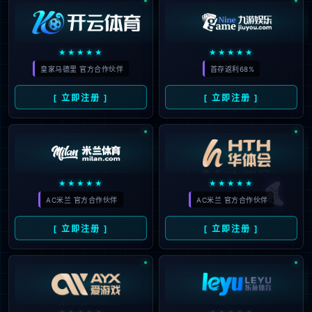
意甲：博洛尼亚vs乌迪内斯
北京时间2026年2月24日凌晨3:45，意甲联赛第26轮，博洛尼亚
将在主场迎战乌迪内斯。博洛尼亚本赛季的表现尚可，25轮联赛
过后，取得了9胜6平10负的成绩，以33个积分排名联赛第10位，
与上赛季的成绩相差不大，目前混迹在联赛中游。从数据面来
看，博洛尼亚本赛季25轮联赛打进了34个球，失球数32个，攻防
表现尚可。
博洛尼亚近期状态不俗，已经连续3场比赛保持不败。球队上场欧
联杯的比赛对阵布兰，控球率35%，13次射门5次射正，射门次
数是对手的3倍还多，凭借S·卡斯特罗的进球，最终以1-0战胜了
对手，占据了晋级先机。另外，博洛尼亚本赛季主场成绩不如客
场，12个联赛主场取得了4胜2平6负的成绩，其主场排名联赛第1
2位。
乌迪内斯本赛季的表现一般，25轮联赛过后，取得了9胜5平11负
的成绩，以32个积分排名联赛第11位，与上赛季的成绩相差不