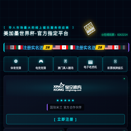
首页
>
意甲
意甲：博洛尼亚状态不俗，乌迪内斯体能占优
2026-02-23 17:31:08
意甲
0
5106