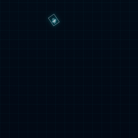
意甲：拉齐奥VS萨索洛 今日竞彩足球赛事赛前分析预测
周日025法甲前瞻：里昂VS巴黎FC 豪门回暖VS中游佛系！主场劲旅能否打破交锋僵局？
唐果说球 德甲，圣保利vs法兰克福
1-0、3-1！足坛一夜沸腾：巴萨艰难过关，曼城晋级，马竞绝杀
米兰德比即将上演，国米占优但需谨慎应对：稳妥策略是首选
西甲：赫塔菲VS皇家贝蒂斯